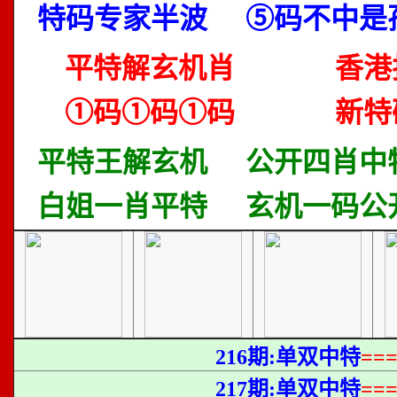
特码专家半波
⑤码不中是
平特解玄机肖
香港
①码①码①码
新特
平特王解玄机
公开四肖中
白姐一肖平特
玄机一码公
216期:单双中特
==
217期:单双中特
==